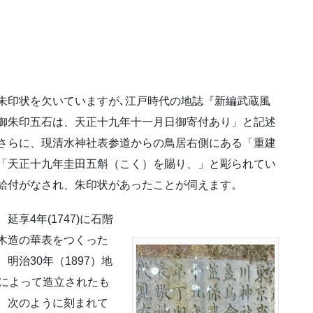
印状を欠いていますが､江戸時代の地誌『新編武蔵風
御朱印五石は、天正十九年十一月日御寄付あり」と記述
さらに、現清水神社表参道からの鳥居右側にある「重建
「天正十九年圭田五斛（こく）を賜り、」と彫られてい
給付がなされ、朱印状があったことが伺えます。
享4年(1747)に石階
木造の華表をつくった
明治30年（1897）地
名によって造立されたも
、次のように刻まれて