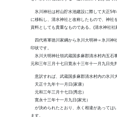
氷川神社は村山貯水池建設に際して大正5年(
に移転し、清水神社と改称したもので、神社
資料としても貴重なものである。(清水神社社殿
四代将軍徳川家綱から氷川大明神＝氷川神社
印状です。
氷川大明神社領武蔵国多麻郡清水村内五石事
元和三年三月十七日寛永十三年十一月九日先
意訳すれば、武蔵国多麻郡清水村内の氷川
天正十九年十一月日(家康）
元和三年三月十七日(秀忠）
寛永十三年十一月九日(家光）
が決められたとおり、永く相違があってはい
ます。