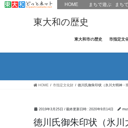
HOME
HOME
まちで遊ぶ
まち
コ
ナ
ン
ビ
東大和の歴史
テ
ゲ
ン
ー
東大和市の歴史
市指定文
ツ
シ
へ
ョ
ス
ン
キ
に
ッ
移
プ
動
HOME
市指定文化財
徳川氏御朱印状（氷川大明神・
2019年3月25日
/ 最終更新日時 :
2020年9月14日
mus
徳川氏御朱印状（氷川