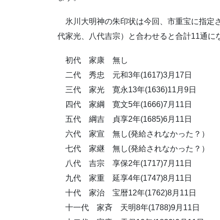
氷川大明神の朱印状は今回、市重宝に指定さ
代家光、八代吉宗）と合わせると合計11通に
初代 家康 無し
二代 秀忠 元和3年(1617)3月17日
三代 家光 寛永13年(1636)11月9日
四代 家綱 寛文5年(1666)7月11日
五代 綱吉 貞享2年(1685)6月11日
六代 家宣 無し(発給されなかった？）
七代 家継 無し(発給されなかった？）
八代 吉宗 享保2年(1717)7月11日
九代 家重 延享4年(1747)8月11日
十代 家治 宝暦12年(1762)8月11日
十一代 家斉 天明8年(1788)9月11日