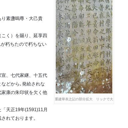
あり素盞嗚尊・大己貴
こく）を賜り、延享四
それが朽ちたので朽ちない
宣、七代家継、十五代
などから､発給されな
代家康の朱印状を欠く他
重建華表之記の部分拡大 リックで大
19年(1591)11月
残されております。