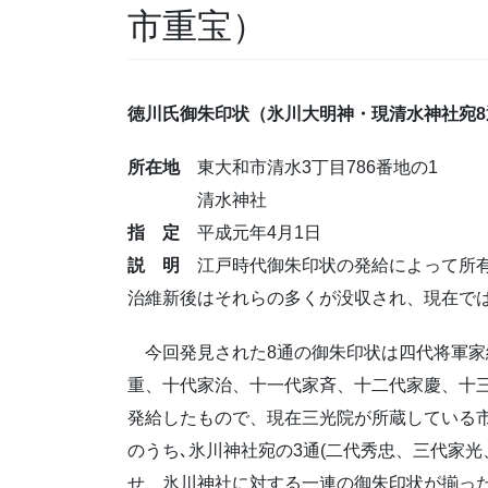
市重宝）
徳川氏御朱印状（氷川大明神・現清水神社宛8
所在地
東大和市清水3丁目786番地の1
清水神社
指 定
平成元年4月1日
説 明
江戸時代御朱印状の発給によって所有
治維新後はそれらの多くが没収され、現在で
今回発見された8通の御朱印状は四代将軍家
重、十代家治、十一代家斉、十二代家慶、十
発給したもので、現在三光院が所蔵している
のうち､氷川神社宛の3通(二代秀忠、三代家
せ、氷川神社に対する一連の御朱印状が揃っ