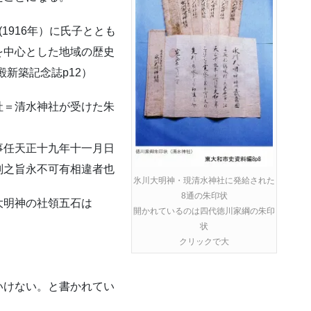
1916年）に氏子ととも
を中心とした地域の歴史
新築記念誌p12）
＝清水神社が受けた朱
任天正十九年十一月日
判之旨永不可有相違者也
氷川大明神・現清水神社に発給された
8通の朱印状
大明神の社領五石は
開かれているのは四代徳川家綱の朱印
状
クリックで大
けない。と書かれてい