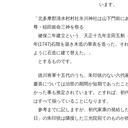
います。
「北多摩郡清水村村社氷川神社は山下門前に
尊・稲田姫命三神を祭る
健保二年建立という、天正十九年圭田五斛（
年(1747)石階を築き木造の華表を造った。
ように石造に建て替えた。」
とするものです。
徳川将軍十五代のうち、朱印状のない六代家
慶喜については治世の期間が短期であったこと
かった事も推定されています。とすれば、初
はすべて揃っていることになります。
参考までに記しますが、初代家康の発給した「天正
日」の朱印状は隣接した三光院宛てのものが