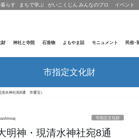
で暮らす
まちで学ぶ
がいこくじん
みんなのブロ
イベント
グ
化財
神社と寺院
石造物
よもやま話
モニュメント
民俗･
市指定文化財
現清水神社宛8通 市重宝）
市指定文化財
ashinoaj
大明神・現清水神社宛8通