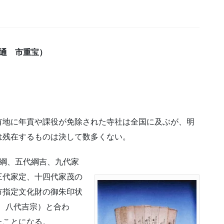
通 市重宝）
地に年貢や課役が免除された寺社は全国に及ぶが、明
は残在するものは決して数多くない。
綱、五代綱吉、九代家
三代家定、十四代家茂の
市指定文化財の御朱印状
光、八代吉宗）と合わ
たことになる。