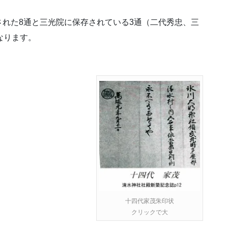
れた8通と三光院に保存されている3通（二代秀忠、三
なります。
十四代家茂朱印状
クリックで大