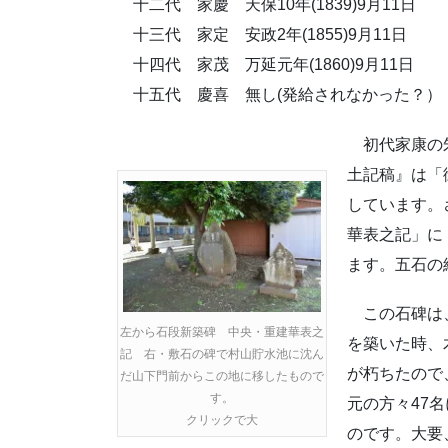
十二代 家慶 天保10年(1839)9月11日
十三代 家定 安政2年(1855)9月11日
十四代 家茂 万延元年(1860)9月11日
十五代 慶喜 無し(発給されなかった？）
初代家康の朱
土記稿』は「
しています。
華表之記」に
ます。五石の
この石碑は、延
左から石段新築碑 中央・重建華表之
を築いた時、
記 右・敷石の碑で村山貯水池に沈ん
が朽ちたので、
だ山下門前からこの地に移したもので
す。
元の方々47
クリックで大
のです。大要