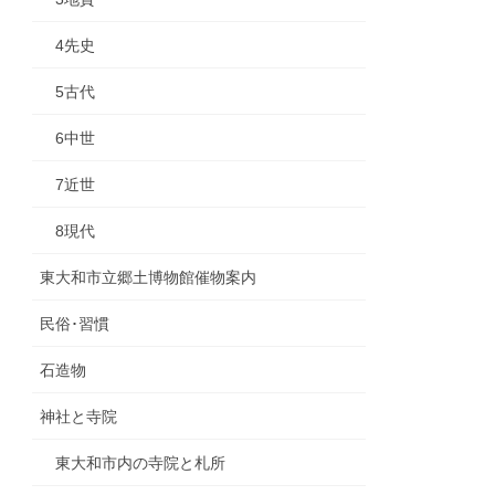
4先史
5古代
6中世
7近世
8現代
東大和市立郷土博物館催物案内
民俗･習慣
石造物
神社と寺院
東大和市内の寺院と札所