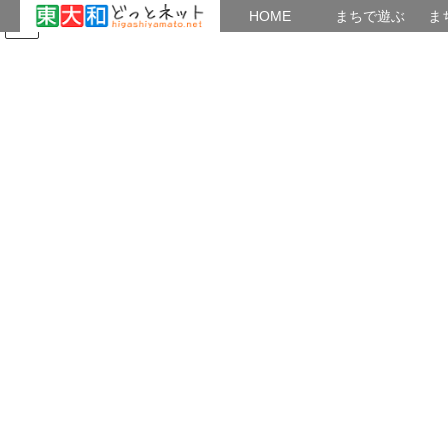
HOME
HOME
まちで遊ぶ
ま
コ
ナ
まちで学ぶ
がいこくじん
みんなのブログ
イベント
東大和の歴史
ン
ビ
テ
ゲ
ン
ー
つぶやき
ツ
シ
へ
ョ
ス
ン
HOME
つぶやき
センダンとムクドリ(東京都立東大和南公園）
キ
に
ッ
移
プ
動
2021年1月15日
/ 最終更新日時 :
2023年8月1日
musashinoaj
つぶやき
センダンとムクドリ(東京都立東大
和南公園）
センダンとムクドリ(東京都立東大和南公園）