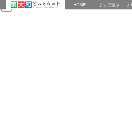
HOME
HOME
まちで遊ぶ
ま
コ
ナ
まちで学ぶ
がいこくじん
みんなのブログ
イベント
東大和の歴史
ン
ビ
テ
ゲ
ン
ー
東大和市内の神社
ツ
シ
へ
ョ
ス
ン
HOME
神社と寺院
東大和市内の神社
キ
に
ッ
移
プ
動
2024年3月23日
東大和市内の神社
御霊大明神 地頭が大切にまつった
御霊大明神 地頭が大切にまつった 御霊大明
神、今は狭山神社に合祀されています。 旧地は村
山貯水池の湖底に沈みました。 その大明神、江戸
時代の初期・宝永6年・1709年です。 時の地頭・
溝口佐々衛門が大切にお守りしまし […]
共有: