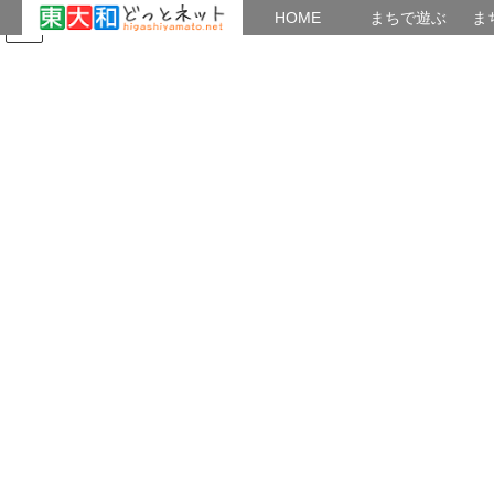
HOME
HOME
まちで遊ぶ
ま
コ
ナ
まちで学ぶ
がいこくじん
みんなのブログ
イベント
東大和の歴史
ン
ビ
テ
ゲ
ン
ー
2略年譜
ツ
シ
へ
ョ
ス
ン
HOME
東大和の歴史
2略年譜
略年譜 現代1 明治時代
キ
に
ッ
移
プ
動
2021年8月6日
/ 最終更新日時 :
2023年7月21日
musashinoaj
2略年譜
略年譜 現代1 明治時代
略年譜 現代
1明治時代