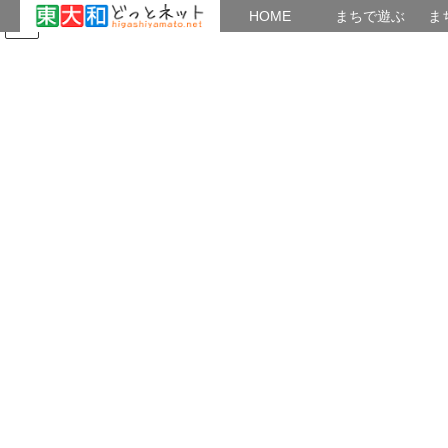
HOME
HOME
まちで遊ぶ
ま
コ
ナ
まちで学ぶ
がいこくじん
みんなのブログ
イベント
東大和の歴史
ン
ビ
テ
ゲ
ン
ー
6中世
ツ
シ
へ
ョ
ス
ン
HOME
東大和の歴史
6中世
谷ッに散在する集落（東大和市の中世2）
キ
に
ッ
移
プ
動
2019年3月4日
/ 最終更新日時 :
2022年7月12日
musashinoaj
6中世
谷ッに散在する集落（東大和市の
中世2）
谷ッに散在する集落（東大和市の中世2）
中世、東大和市域の人々はどこに住んでいたのでしょうか？