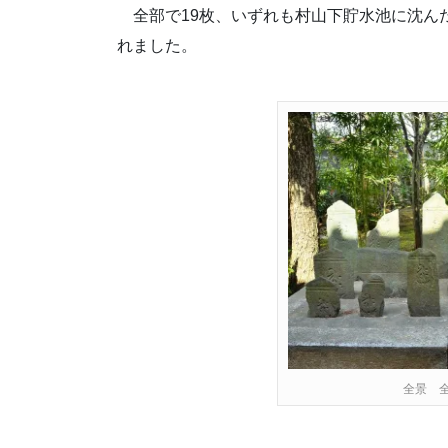
全部で19枚、いずれも村山下貯水池に沈ん
れました。
全景 