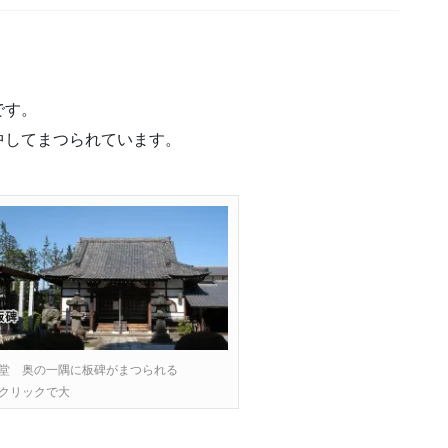
です。
してまつられています。
堂 奥の一隅に板碑がまつられる
クリックで大