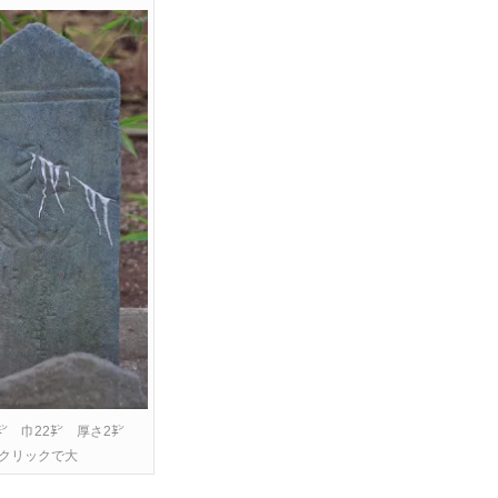
㌢ 巾22㌢ 厚さ2㌢
クリックで大