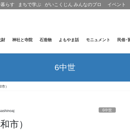
で暮らす
まちで学ぶ
がいこくじん
みんなのブロ
イベント
グ
化財
神社と寺院
石造物
よもやま話
モニュメント
民俗･
6中世
和市）
6中世
ashinoaj
大和市）