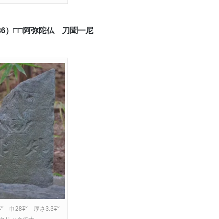
～86）□□阿弥陀仏 刀聞一尼
5㌢ 巾28㌢ 厚さ3.3㌢