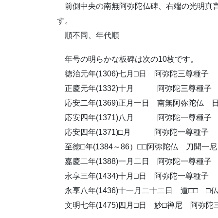
前側中央の南無阿弥陀仏碑、右端の光明真言
す。
順不同、年代順
年号の明らかな板碑は次の10枚です。
徳治元年(1306)七月□日 阿弥陀三尊種子
正慶元年(1332)十月 阿弥陀三尊種子
応安二年(1369)正月一日 南無阿弥陀仏 
応安四年(1371)八月 阿弥陀一尊種子
応安四年(1371)□月 阿弥陀一尊種子
至徳□年(1384～86）□□阿弥陀仏 刀聞一尼
嘉慶二年(1388)一月二日 阿弥陀一尊種子
永享三年(1434)十月□日 阿弥陀一尊種子
永享八年(1436)十一月二十二日 道□□ □
文明七年(1475)四月□日 妙□禅尼 阿弥陀