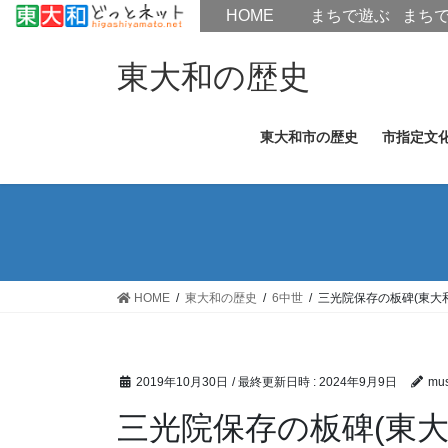
HOME
HOME
まちで遊ぶ
まち
コ
ナ
ン
ビ
東大和の歴史
テ
ゲ
ン
ー
東大和市の歴史
市指定文
ツ
シ
へ
ョ
ス
ン
キ
に
ッ
移
プ
動
HOME
東大和の歴史
6中世
三光院保存の板碑(東大
2019年10月30日
/ 最終更新日時 :
2024年9月9日
mus
三光院保存の板碑(東