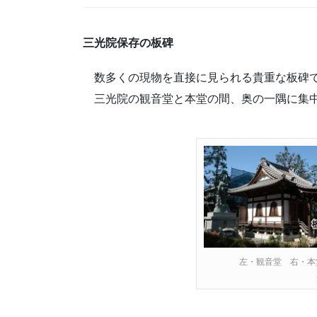
三光院保存の板碑
数多くの現物を直接に見られる貴重な板碑
三光院の観音堂と本堂の間、奥の一隅に集中
左・観音堂 右・本