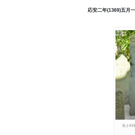
応安二年(1369)五
長さ89