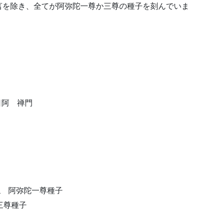
を除き、全てが阿弥陀一尊か三尊の種子を刻んでいま
日阿 禅門
仏 阿弥陀一尊種子
三尊種子