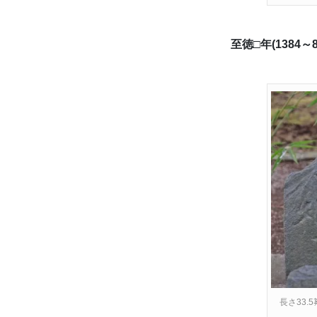
至徳□年(1384
長さ33.