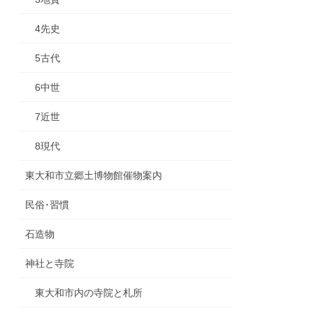
4先史
5古代
6中世
7近世
8現代
東大和市立郷土博物館催物案内
民俗･習慣
石造物
神社と寺院
東大和市内の寺院と札所