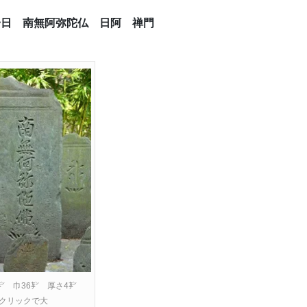
月一日 南無阿弥陀仏 日阿 禅門
㌢ 巾36㌢ 厚さ4㌢
クリックで大