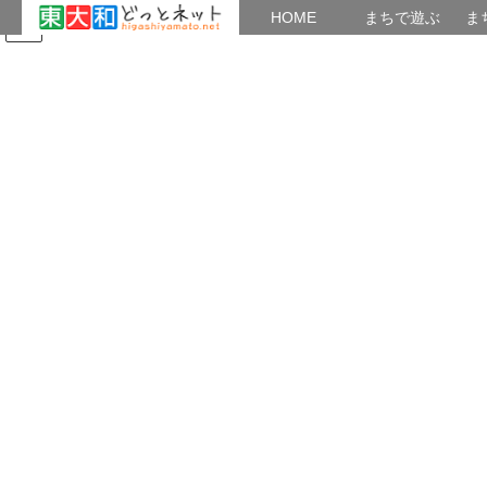
HOME
HOME
まちで遊ぶ
ま
コ
ナ
まちで学ぶ
がいこくじん
みんなのブログ
イベント
東大和の歴史
ン
ビ
テ
ゲ
ン
ー
8現代
ツ
シ
へ
ョ
ス
ン
HOME
東大和の歴史
8現代
日立航空機(株)付属青年学校跡
キ
に
ッ
移
プ
動
2017年10月19日
/ 最終更新日時 :
2021年9月26日
musashinoaj
8現代
日立航空機(株)付属青年学校跡
今では、想像も出来ませんが、画像の位置に「青年学校」があ
りました。昭和14年(1939)に日立航空機株式会社の工場の付属施
設として設けられました。戦時中の教育施設です。全国から青少
年が集められました。この学校で学び、戦時下の青春をこの地に
焼き付けた若者が一時は約3000人以上生活して居たとされます。