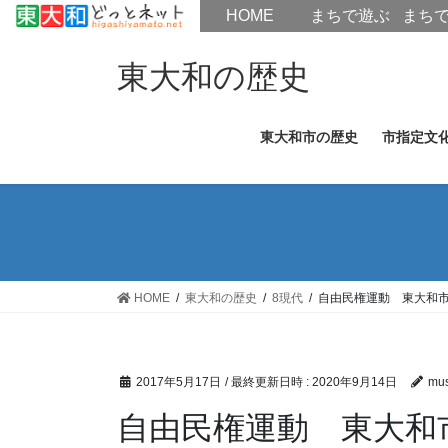
HOME
HOME
まちで遊ぶ
まち
コ
ナ
ン
ビ
東大和の歴史
テ
ゲ
ン
ー
東大和市の歴史
市指定文
ツ
シ
へ
ョ
ス
ン
キ
に
ッ
移
プ
動
HOME
東大和の歴史
8現代
自由民権運動 東大和
2017年5月17日
/ 最終更新日時 :
2020年9月14日
mus
自由民権運動 東大和