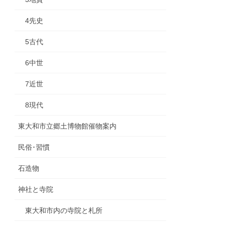
4先史
5古代
6中世
7近世
8現代
東大和市立郷土博物館催物案内
民俗･習慣
石造物
神社と寺院
東大和市内の寺院と札所