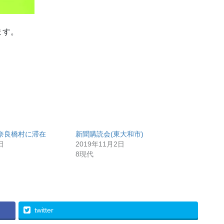
ます。
奈良橋村に滞在
新聞購読会(東大和市)
日
2019年11月2日
8現代
twitter