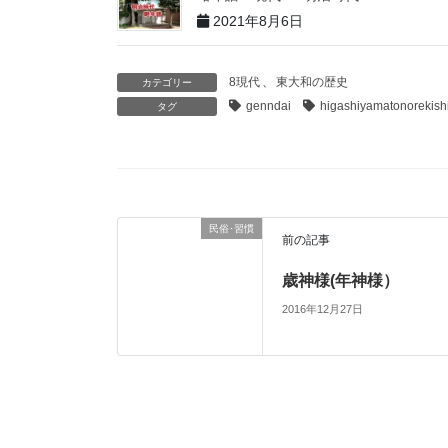
2021年8月6日
8現代
、
東大和の歴史
カテゴリー
genndai
higashiyamatonorekish
タグ
民俗･習慣
前の記事
歳神様(年神様）
2016年12月27日