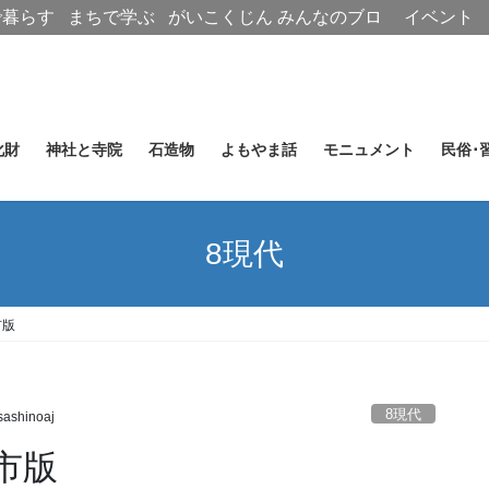
で暮らす
まちで学ぶ
がいこくじん
みんなのブロ
イベント
グ
化財
神社と寺院
石造物
よもやま話
モニュメント
民俗･
8現代
市版
8現代
ashinoaj
市版