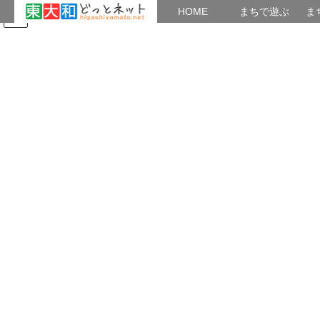
HOME
HOME
まちで遊ぶ
ま
コ
ナ
まちで学ぶ
がいこくじん
みんなのブログ
イベント
東大和の歴史
ン
ビ
テ
ゲ
ン
ー
市指定文化財
ツ
シ
へ
ョ
ス
ン
HOME
市指定文化財
キ
に
はやし堂（林堂）狭山三十三観音霊場十九番札所(東大和市指定文化財 旧跡)
ッ
移
プ
動
2020年5月17日
/ 最終更新日時 :
2023年7月10日
musashinoaj
市指定文化財
はやし堂（林堂）狭山三十三観音
霊場十九番札所(東大和市指定文化
財 旧跡)
はやし堂（林堂）