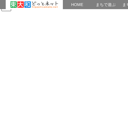
HOME
HOME
まちで遊ぶ
ま
コ
ナ
まちで学ぶ
がいこくじん
みんなのブログ
イベント
東大和の歴史
ン
ビ
テ
ゲ
ン
ー
よもやま話
ツ
シ
へ
ョ
ス
ン
HOME
よもやま話
しし穴の話
キ
に
ッ
移
プ
動
2017年6月29日
/ 最終更新日時 :
2020年9月14日
musashinoaj
よもやま話
しし穴の話
タヌキやキツネは化かされたり化けたりして里人と交流しま
す。ところが、いのししは少し違ったようです。『東大和のよも
やま話』は次のように語り出します。