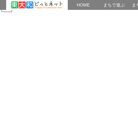
HOME
HOME
まちで遊ぶ
ま
コ
ナ
まちで学ぶ
がいこくじん
みんなのブログ
イベント
東大和の歴史
ン
ビ
テ
ゲ
ン
ー
神社と寺院
ツ
シ
へ
ョ
ス
ン
HOME
神社と寺院
キ
に
ッ
移
プ
動
2020年4月5日
東大和市内の神社
須賀神社奥の院（岸の天王様・奥社 武
蔵村山市）
須賀神社奥の院（岸の天王様・奥社 武蔵村山
市） 須賀神社は奥の院から始まりました。悪病
鎮護を願い狭山丘陵の峯の杉と雑木の林にこんも
りと包まれてまつられています。かって、東大和
市芋窪・石川の里にまつられた天王様もこうであ