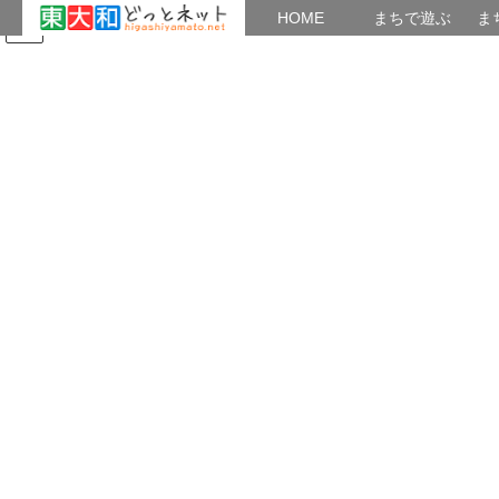
HOME
HOME
まちで遊ぶ
ま
コ
ナ
まちで学ぶ
がいこくじん
みんなのブログ
イベント
東大和の歴史
ン
ビ
テ
ゲ
ン
ー
東大和市内の寺院と札所
ツ
シ
へ
ョ
ス
ン
HOME
神社と寺院
東大和市内の寺院と札所
雲性寺
キ
に
ッ
移
プ
動
2017年6月5日
/ 最終更新日時 :
2023年6月17日
musashinoaj
東大和市内の寺院と札所
雲性寺
所在地 奈良橋一丁目363番地
宗 派 真言宗豊山派 中藤・真福寺末