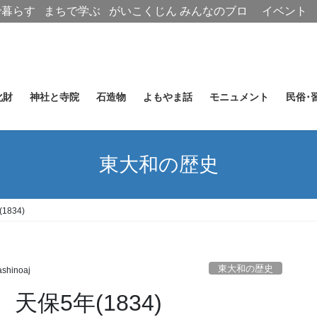
で暮らす
まちで学ぶ
がいこくじん
みんなのブロ
イベント
グ
化財
神社と寺院
石造物
よもやま話
モニュメント
民俗･
東大和の歴史
834)
東大和の歴史
shinoaj
保5年(1834)