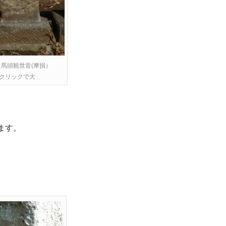
馬頭観世音(摩損）
クリックで大
ます。