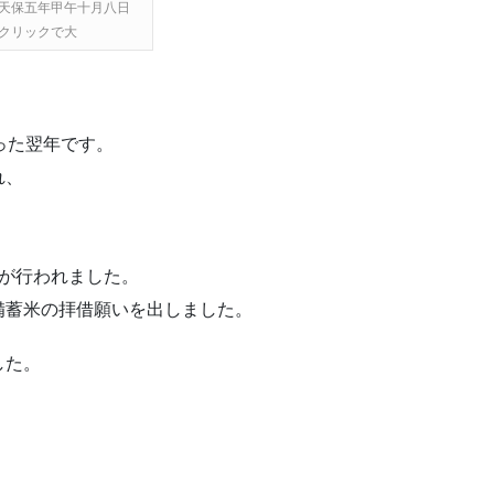
天保五年甲午十月八日
クリックで大
なった翌年です。
れ、
。
が行われました。
備蓄米の拝借願いを出しました。
した。
。