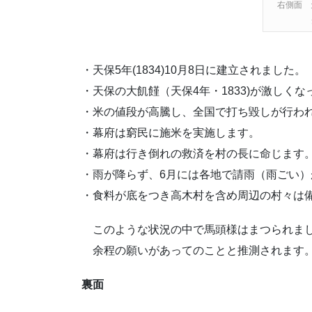
右側面 
・天保5年(1834)10月8日に建立されました。
・天保の大飢饉（天保4年・1833)が激しく
・米の値段が高騰し、全国で打ち毀しが行わ
・幕府は窮民に施米を実施します。
・幕府は行き倒れの救済を村の長に命じます
・雨が降らず、6月には各地で請雨（雨ごい）
・食料が底をつき高木村を含め周辺の村々は
このような状況の中で馬頭様はまつられま
余程の願いがあってのことと推測されます
裏面