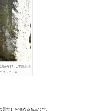
武州多摩郡 宮鍋庄兵衛
クリックで大
の領地）を治める名主です。