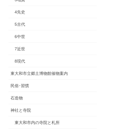
4先史
5古代
6中世
7近世
8現代
東大和市立郷土博物館催物案内
民俗･習慣
石造物
神社と寺院
東大和市内の寺院と札所