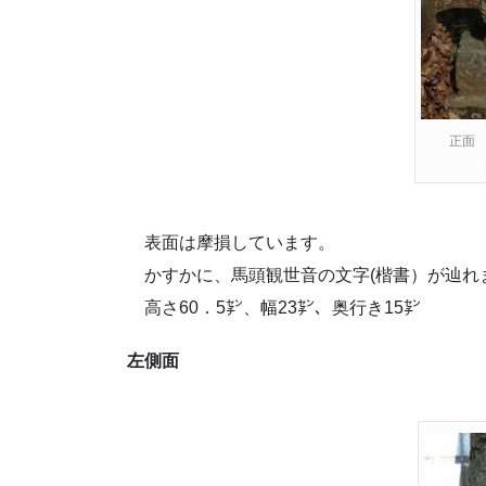
正面 
表面は摩損しています。
かすかに、馬頭観世音の文字(楷書）が辿れ
高さ60．5㌢、幅23㌢、奥行き15㌢
左側面