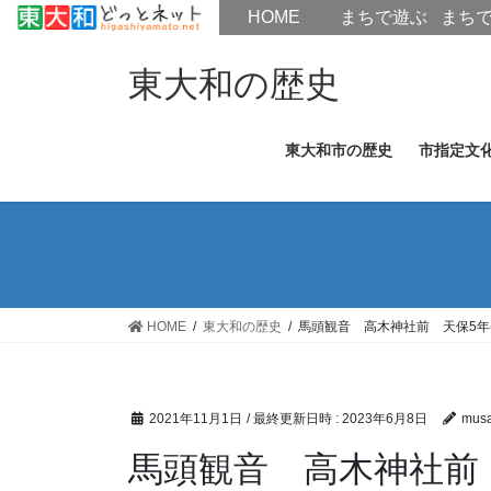
HOME
HOME
まちで遊ぶ
まち
コ
ナ
ン
ビ
東大和の歴史
テ
ゲ
ン
ー
東大和市の歴史
市指定文
ツ
シ
へ
ョ
ス
ン
キ
に
ッ
移
プ
動
HOME
東大和の歴史
馬頭観音 高木神社前 天保5年(1
2021年11月1日
/ 最終更新日時 :
2023年6月8日
musa
馬頭観音 高木神社前 天