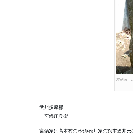
左側面 
武州多摩郡
宮鍋庄兵衛
宮鍋家は高木村の私領(徳川家の旗本酒井氏